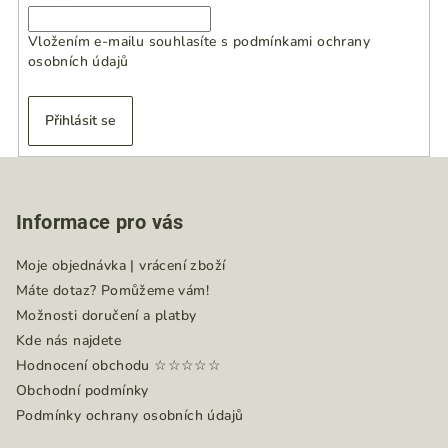
Vložením e-mailu souhlasíte s
podmínkami ochrany
osobních údajů
Přihlásit se
Z
á
Informace pro vás
p
a
Moje objednávka | vrácení zboží
t
Máte dotaz? Pomůžeme vám!
í
Možnosti doručení a platby
Kde nás najdete
Hodnocení obchodu ☆☆☆☆☆
Obchodní podmínky
Podmínky ochrany osobních údajů