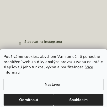
Sledovat na Instagramu
Používáme cookies, abychom Vám umožnili pohodlné
Přijímáme online platby
prohlížení webu a díky analýze provozu webu neustále
zlepšovali jeho funkce, výkon a použitelnost.
Více
informací
Nastavení
Copyright 2026
hypnosia.cz
. Všechna práva vyhrazena.
Upravit nastavení cookies
Odmítnout
Souhlasím
Vytvořil Shoptet