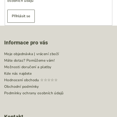
osobních údajů
Přihlásit se
Z
á
Informace pro vás
p
a
Moje objednávka | vrácení zboží
t
Máte dotaz? Pomůžeme vám!
í
Možnosti doručení a platby
Kde nás najdete
Hodnocení obchodu ☆☆☆☆☆
Obchodní podmínky
Podmínky ochrany osobních údajů
Kontakt