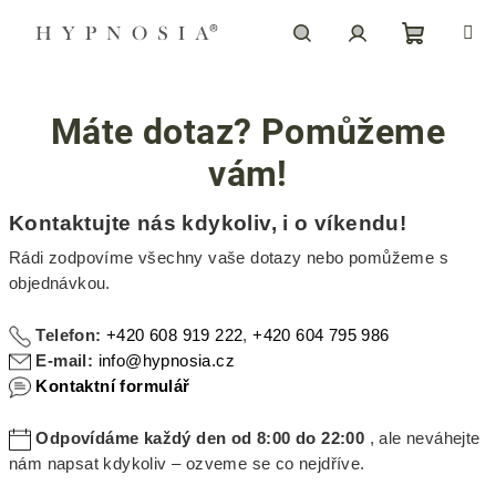
Přejít
na
obsah
Nákupn
Hledat
Přihlášení
Máte dotaz? Pomůžeme
košík
vám!
Kontaktujte nás kdykoliv, i o víkendu!
Rádi zodpovíme všechny vaše dotazy nebo pomůžeme s
objednávkou.
Telefon:
+420 608 919 222
,
+420 604 795 986
E-mail:
info@hypnosia.cz
Kontaktní formulář
Odpovídáme každý den od 8:00 do 22:00
, ale neváhejte
nám napsat kdykoliv – ozveme se co nejdříve.