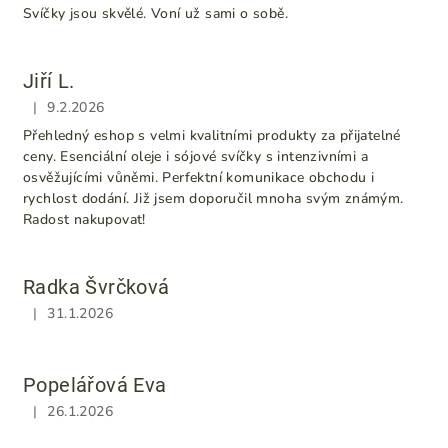
Svíčky jsou skvělé. Voní už sami o sobě.
Jiří L.
|
9.2.2026
Hodnocení obchodu je 5 z 5 hvězdiček.
Přehledný eshop s velmi kvalitními produkty za přijatelné
ceny. Esenciální oleje i sójové svíčky s intenzivními a
osvěžujícími vůněmi. Perfektní komunikace obchodu i
rychlost dodání. Již jsem doporučil mnoha svým známým.
Radost nakupovat!
Radka Švrčková
|
31.1.2026
Hodnocení obchodu je 5 z 5 hvězdiček.
Popelářová Eva
|
26.1.2026
Hodnocení obchodu je 5 z 5 hvězdiček.