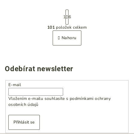
S
t
1
6
r
101
položek celkem
á
O
n
v
Nahoru
k
l
o
á
v
á
d
n
a
Odebírat newsletter
í
c
í
p
E-mail
r
v
Vložením e-mailu souhlasíte s
podmínkami ochrany
osobních údajů
k
y
v
Přihlásit se
ý
p