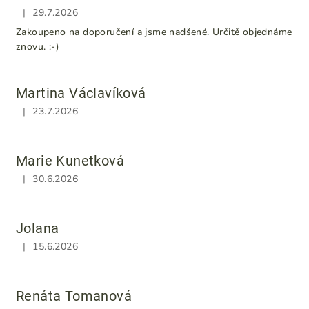
i
|
29.7.2026
Hodnocení obchodu je 5 z 5 hvězdiček.
s
Zakoupeno na doporučení a jsme nadšené. Určitě objednáme
h
znovu. :-)
o
d
Martina Václavíková
n
|
23.7.2026
Hodnocení obchodu je 5 z 5 hvězdiček.
o
c
e
Marie Kunetková
n
|
30.6.2026
Hodnocení obchodu je 5 z 5 hvězdiček.
í
Jolana
|
15.6.2026
Hodnocení obchodu je 5 z 5 hvězdiček.
Renáta Tomanová