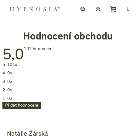
Přejít
na
obsah
Nákupn
Hledat
Přihlášení
Hodnocení obchodu
košík
5,0
Průměrné
101 hodnocení
hodnocení
obchodu
je
5
101x
5,0
z
4
0x
5
hvězdiček.
3
0x
2
0x
1
0x
Přidat hodnocení
V
ý
p
Natálie Žárská