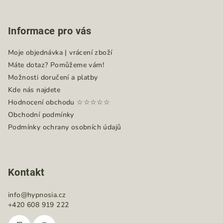
Z
i
á
s
Informace pro vás
p
u
a
Moje objednávka | vrácení zboží
t
Máte dotaz? Pomůžeme vám!
í
Možnosti doručení a platby
Kde nás najdete
Hodnocení obchodu ☆☆☆☆☆
Obchodní podmínky
Podmínky ochrany osobních údajů
Kontakt
info
@
hypnosia.cz
+420 608 919 222