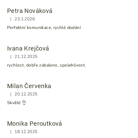
Petra Nováková
|
23.1.2026
Hodnocení obchodu je 5 z 5 hvězdiček.
Perfektní komunikace, rychlé dodání
Ivana Krejčová
|
21.12.2025
Hodnocení obchodu je 5 z 5 hvězdiček.
rychlost, dobře zabaleno, spolehlivost.
Milan Červenka
|
20.12.2025
Hodnocení obchodu je 5 z 5 hvězdiček.
Skvělé 👌
Monika Peroutková
|
18.12.2025
Hodnocení obchodu je 5 z 5 hvězdiček.