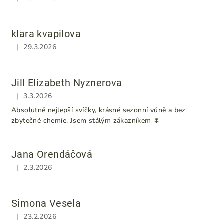
Hodnocení obchodu je 5 z 5 hvězdiček.
klara kvapilova
|
29.3.2026
Hodnocení obchodu je 5 z 5 hvězdiček.
Jill Elizabeth Nyznerova
|
3.3.2026
Hodnocení obchodu je 5 z 5 hvězdiček.
Absolutně nejlepší svíčky, krásné sezonní vůně a bez
zbytečné chemie. Jsem stálým zákazníkem 🌷
Jana Orendáčová
|
2.3.2026
Hodnocení obchodu je 5 z 5 hvězdiček.
Simona Vesela
|
23.2.2026
Hodnocení obchodu je 5 z 5 hvězdiček.