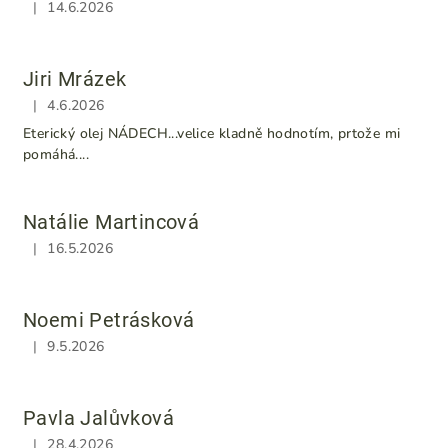
|
14.6.2026
Hodnocení obchodu je 5 z 5 hvězdiček.
Jiri Mrázek
|
4.6.2026
Hodnocení obchodu je 5 z 5 hvězdiček.
Eterický olej NÁDECH...velice kladně hodnotím, prtože mi
pomáhá....
Natálie Martincová
|
16.5.2026
Hodnocení obchodu je 5 z 5 hvězdiček.
Noemi Petrásková
|
9.5.2026
Hodnocení obchodu je 5 z 5 hvězdiček.
Pavla Jalůvková
|
28.4.2026