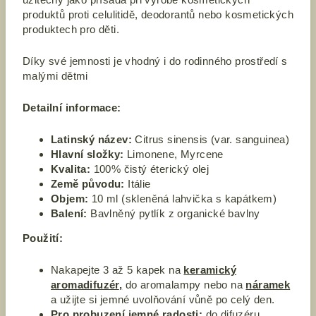
užitečný jako přísada při výrobě kosmetických
produktů proti celulitidě, deodorantů nebo kosmetických
produktech pro děti.
Díky své jemnosti je vhodný i do rodinného prostředí s
malými dětmi
Detailní informace:
Latinský název:
Citrus sinensis (var. sanguinea)
Hlavní složky:
Limonene, Myrcene
Kvalita:
100% čistý éterický olej
Země původu:
Itálie
Objem:
10 ml (skleněná lahvička s kapátkem)
Balení:
Bavlněný pytlík z organické bavlny
Použití:
Nakapejte 3 až 5 kapek na
keramický
aromadifuzér
,
do aromalampy nebo na
náramek
a užijte si jemné uvolňování vůně po celý den.
Pro probuzení jemné radosti:
do difuzéru