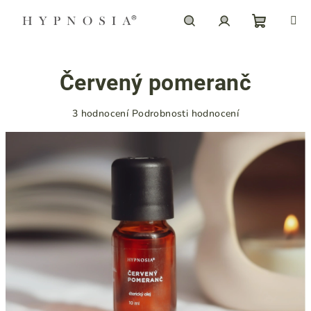
Přejít
na
obsah
Nákupn
Hledat
Přihlášení
Červený pomeranč
košík
Průměrné
3 hodnocení
Podrobnosti hodnocení
hodnocení
produktu
je
5,0
z
5
hvězdiček.