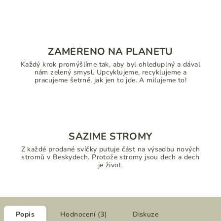
ZAMĚŘENO NA PLANETU
Každý krok promýšlíme tak, aby byl ohleduplný a dával
nám zelený smysl. Upcyklujeme, recyklujeme a
pracujeme šetrně, jak jen to jde. A milujeme to!
SÁZÍME STROMY
Z každé prodané svíčky putuje část na výsadbu nových
stromů v Beskydech. Protože stromy jsou dech a dech
je život.
Popis
Hodnocení (3)
Diskuze