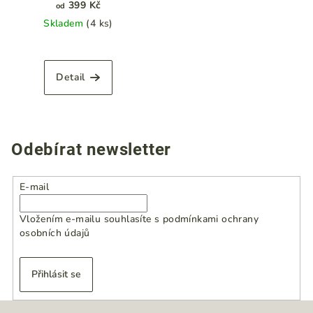
citronovonný
399 Kč
od
Skladem
(4 ks)
Detail
Odebírat newsletter
E-mail
Vložením e-mailu souhlasíte s
podmínkami ochrany
osobních údajů
Přihlásit se
Z