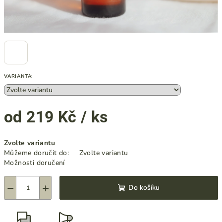
VARIANTA:
od
219 Kč
/ ks
Měrná
Zvolte variantu
cena:
Můžeme doručit do:
Zvolte variantu
Možnosti doručení
−
+
Do košíku