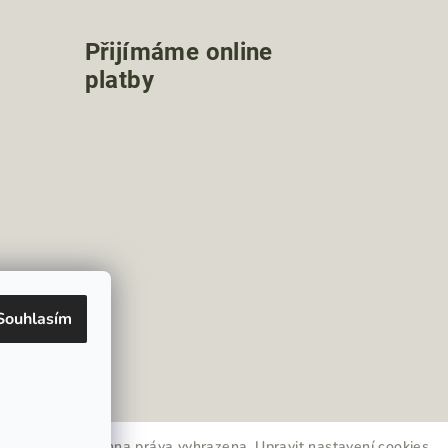
Přijímáme online
platby
Souhlasím
ramu
ypnosia.cz
. Všechna práva vyhrazena.
Upravit nastavení cookies