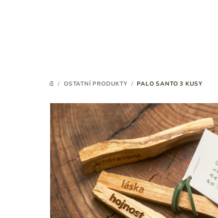
Přejít
na
obsah
/
OSTATNÍ PRODUKTY
/
PALO SANTO 3 KUSY
DOMŮ