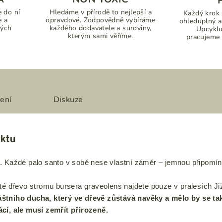
 do ní
Hledáme v přírodě to nejlepší a
Každý krok 
e a
opravdové. Zodpovědně vybíráme
ohleduplný a
lých
každého dodavatele a suroviny,
Upcyklu
kterým sami věříme.
pracujeme š
ení
Diskuze
uktu
t.
Každé palo santo v sobě nese vlastní záměr – jemnou připomínk
té dřevo stromu bursera graveolens najdete pouze v pralesích Ji
štního ducha, který ve dřevě zůstává navěky a mělo by se tak
cí, ale musí zemřít přirozeně.