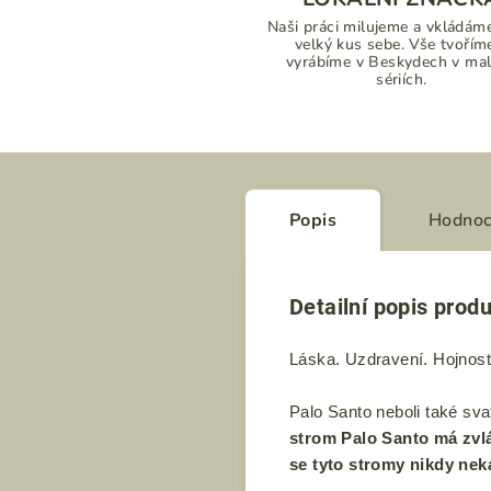
Naši práci milujeme a vkládáme
velký kus sebe. Vše tvořím
vyrábíme v Beskydech v ma
sériích.
Popis
Hodnoc
Detailní popis prod
Láska. Uzdravení. Hojnos
Palo Santo neboli také sva
strom Palo Santo má zvlá
se tyto stromy nikdy neká