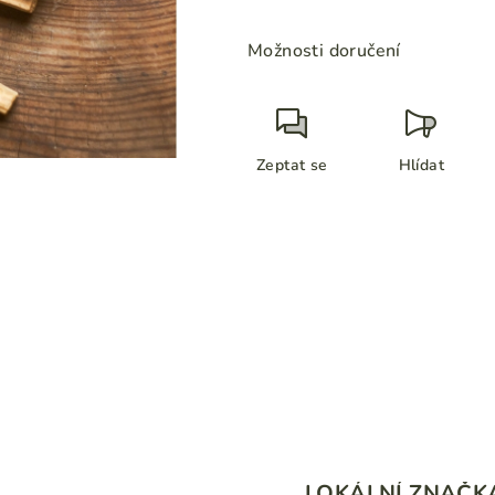
Měrná
hvězdiček.
cena:
Možnosti doručení
Zeptat se
Hlídat
LOKÁLNÍ ZNAČK