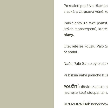
Po staletí používali šama
sladká a citrusová vůně ko
Palo Santo lze také použí
jiných monoterpenů, které 
hlavy.
Otevřete se kouzlu Palo S
ochranu.
Naše Palo Santo bylo etic
Přibližná váha jednoho kus
POUŽITÍ:
dřívko zapalte n
nechejte kouř stoupat tam, 
UPOZORNĚNÍ
: nenecháve