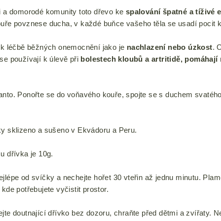
ni a domorodé komunity toto dřevo ke
spalování špatné a tíživé 
uře povznese ducha, v každé buňce vašeho těla se usadí pocit kli
t k léčbě běžných onemocnění jako je
nachlazení nebo úzkost
. 
se používají k úlevě při
bolestech kloubů a artritidě, pomáhají 
anto. Ponořte se do voňavého kouře, spojte se s duchem svatéh
ky sklizeno a sušeno v Ekvádoru
a Peru.
u dřívka je 10g.
ejlépe od svíčky a nechejte hořet 30 vteřin až jednu minutu. Pla
kde potřebujete vyčistit prostor.
jte doutnající dřívko bez dozoru, chraňte před dětmi a zvířaty. N