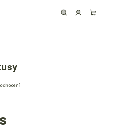
Hledat
Přihlášení
Nákupní
košík
kusy
hodnocení
ks