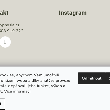
akt
Instagram
ypnosia.cz
608 919 222
cookies, abychom Vám umožnili
Odmítnout
rohlížení webu a díky analýze provozu
le zlepšovali jeho funkce, výkon a
st.
Více informací
Sledovat na Instag
í
Copyright 2026
h