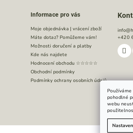
á
Informace pro vás
Kont
p
a
Moje objednávka | vrácení zboží
info
@
h
Máte dotaz? Pomůžeme vám!
+420 
t
Možnosti doručení a platby
í
Kde nás najdete
Hodnocení obchodu ☆☆☆☆☆
Obchodní podmínky
Podmínky ochrany osobních údajů
Používáme 
pohodlné p
webu neustá
použitelno
Nastaven