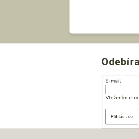
Odebíra
E-mail
Vložením e-ma
Přihlásit se