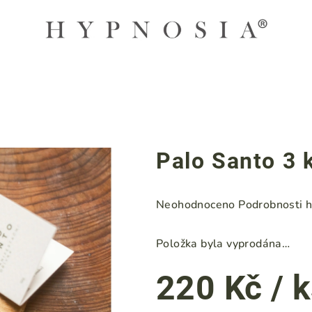
Palo Santo 3 
Průměrné
Neohodnoceno
Podrobnosti 
hodnocení
produktu
Položka byla vyprodána…
je
0,0
220 Kč
/ 
z
5