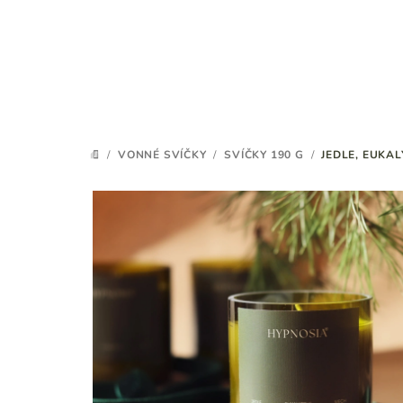
Přejít
na
obsah
/
VONNÉ SVÍČKY
/
SVÍČKY 190 G
/
JEDLE, EUKAL
DOMŮ