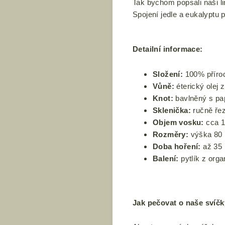
Tak bychom popsali naši l
Spojení jedle a eukalyptu 
Detailní informace:
Složení:
100% přírod
Vůně:
éterický olej z
Knot:
bavlněný s pa
Sklenička:
ručně řez
Objem vosku:
cca 1
Rozměry:
výška 80
Doba hoření:
až 35 
Balení:
pytlík z orga
Jak pečovat o naše svíčk