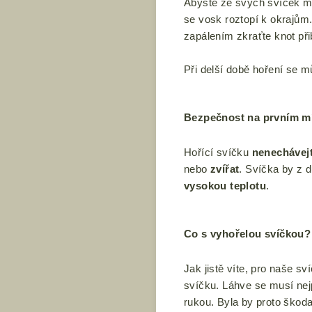
Abyste ze svých svíček měl
se vosk roztopí k okrajům
zapálením zkraťte knot při
Při delší době hoření se mů
Bezpečnost na prvním m
Hořící svíčku
nenechávej
nebo
zvířat
. Svíčka by z 
vysokou teplotu
.
Co s vyhořelou svíčkou?
Jak jistě víte, pro naše sv
svíčku.
Láhve se musí ne
rukou.
Byla by proto škod