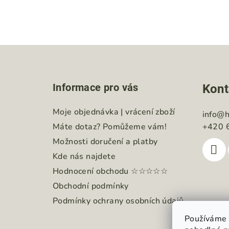
Z
á
Informace pro vás
Kont
p
a
Moje objednávka | vrácení zboží
info
@
h
Máte dotaz? Pomůžeme vám!
+420 
t
Možnosti doručení a platby
í
Kde nás najdete
Hodnocení obchodu ☆☆☆☆☆
Obchodní podmínky
Podmínky ochrany osobních údajů
Používáme 