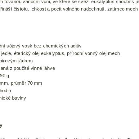
imitovanou vánoční vůni, ve které se svěží eukalyptus snoubí 
přináší čistotu, lehkost a pocit volného nadechnutí, zatímco mec
ní sójový vosk bez chemických aditiv
 jedle, éterický olej eukalyptus, přírodní vonný olej mech
pírovým jádrem
aná z použité vinné láhve
90 g
 mm, průměr 70 mm
hodin
nické bavlny
y