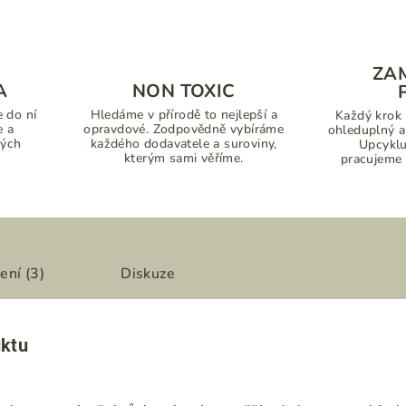
ZA
A
NON TOXIC
 do ní
Hledáme v přírodě to nejlepší a
Každý krok 
e a
opravdové. Zodpovědně vybíráme
ohleduplný a
lých
každého dodavatele a suroviny,
Upcyklu
kterým sami věříme.
pracujeme š
ení (3)
Diskuze
uktu