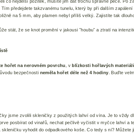
i co nejdelší požitek, musíte jim dát trochu správné péče. Po za
. Tím předejdete takzvanému tunelu, který by při dalším zapálení
bližně na 5 mm, aby plamen nebyl příliš velký. Zajistíte tak dlouh
že stát, že se knot promění v jakousi "houbu" a ztratí na intenzit
ístě
te hořet na nerovném povrchu
, v
blízkosti hořlavých materiál
důvodu bezpečnosti
neměla hořet déle než 4 hodiny
. Buďte velm
íčky jsme zvolili skleničky z
použitých lahví
od vína
. Je to vždy
d
jprve
posbírat od vinařů
,
nechat pečlivě vyčistit v myčce lahví
a t
a skleničku
vyhodit do odpadkového koše
. Co tedy s ní?
Můžete j