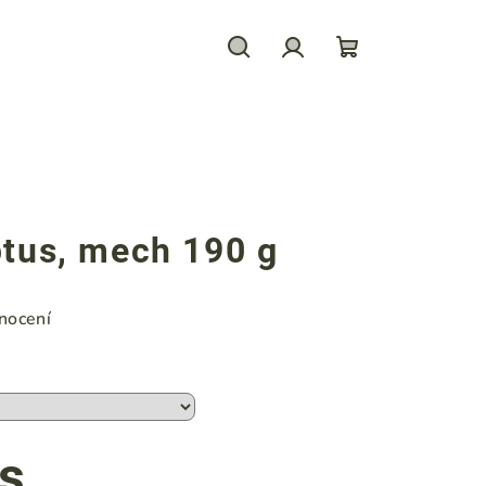
Hledat
Přihlášení
Nákupní
košík
ptus, mech 190 g
nocení
ks