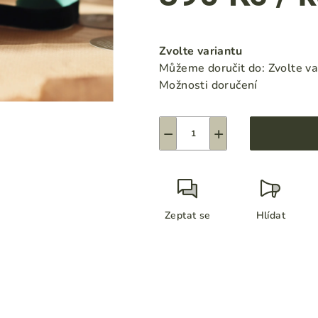
hvězdiček.
Měrná
cena:
Zvolte variantu
Můžeme doručit do:
Zvolte va
Možnosti doručení
−
+
Zeptat se
Hlídat