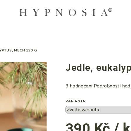
YPTUS, MECH 190 G
Jedle, eukaly
Průměrné
3 hodnocení
Podrobnosti hod
hodnocení
produktu
VARIANTA:
je
5,0
z
390 Kč
/ 
5