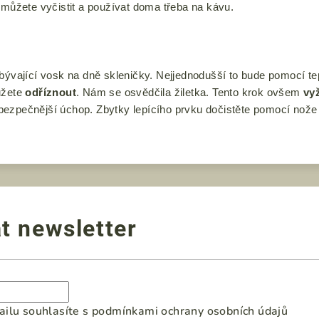
i můžete
vyčistit
a
používat doma
třeba na kávu.
zbývající vosk na dně skleničky. Nejjednodušší to bude pomocí 
ůžete
odříznout
. Nám se osvědčila žiletka. Tento krok ovšem
vy
 a bezpečnější úchop. Zbytky lepícího prvku dočistěte pomocí nož
t newsletter
ilu souhlasíte s
podmínkami ochrany osobních údajů