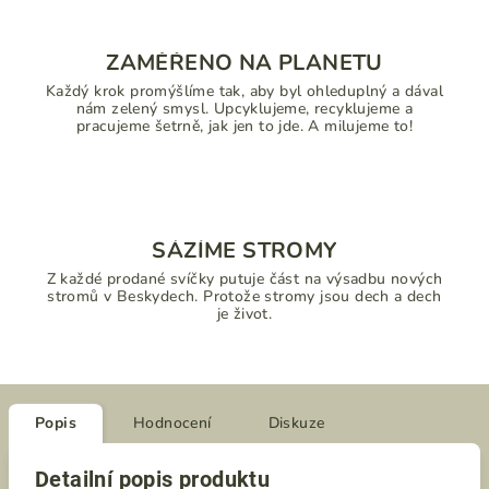
ZAMĚŘENO NA PLANETU
Každý krok promýšlíme tak, aby byl ohleduplný a dával
nám zelený smysl. Upcyklujeme, recyklujeme a
pracujeme šetrně, jak jen to jde. A milujeme to!
SÁZÍME STROMY
Z každé prodané svíčky putuje část na výsadbu nových
stromů v Beskydech. Protože stromy jsou dech a dech
je život.
Popis
Hodnocení
Diskuze
Detailní popis produktu