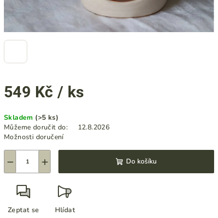
549 Kč
/ ks
Měrná
Skladem
(>5 ks)
cena:
Můžeme doručit do:
12.8.2026
Možnosti doručení
−
+
Do košíku
Zeptat se
Hlídat