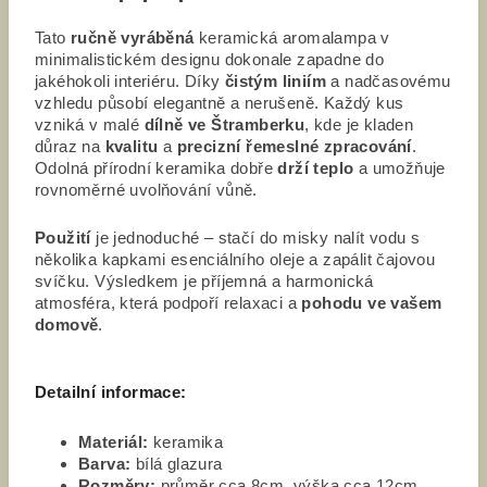
Tato
ručně vyráběná
keramická aromalampa v
minimalistickém designu dokonale zapadne do
jakéhokoli interiéru. Díky
čistým liniím
a nadčasovému
vzhledu působí elegantně a nerušeně. Každý kus
vzniká v malé
dílně ve Štramberku
, kde je kladen
důraz na
kvalitu
a
precizní řemeslné zpracování
.
Odolná přírodní keramika dobře
drží teplo
a umožňuje
rovnoměrné uvolňování vůně.
Použití
je jednoduché – stačí do misky nalít vodu s
několika kapkami esenciálního oleje a zapálit čajovou
svíčku. Výsledkem je příjemná a harmonická
atmosféra, která podpoří relaxaci a
pohodu ve vašem
domově
.
Detailní informace:
Materiál:
keramika
Barva:
bílá glazura
Rozměry:
průměr cca 8cm, výška cca 12cm