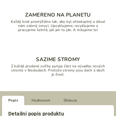
ZAMĚŘENO NA PLANETU
Každý krok promýšlíme tak, aby byl ohleduplný a dával
nám zelený smysl. Upcyklujeme, recyklujeme a
pracujeme šetrně, jak jen to jde. A milujeme to!
SÁZÍME STROMY
Z každé prodané svíčky putuje část na výsadbu nových
stromů v Beskydech. Protože stromy jsou dech a dech
je život.
Popis
Hodnocení
Diskuze
Detailní popis produktu