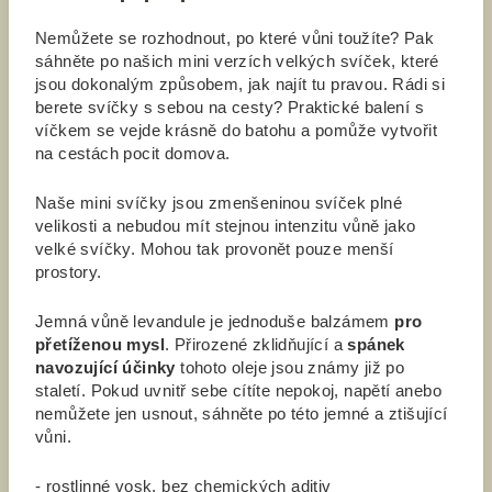
Nemůžete se rozhodnout, po které vůni toužíte? Pak
sáhněte po našich mini verzích velkých svíček, které
jsou dokonalým způsobem, jak najít tu pravou. Rádi si
berete svíčky s sebou na cesty? Praktické balení s
víčkem se vejde krásně do batohu a pomůže vytvořit
na cestách pocit domova.
Naše mini svíčky jsou zmenšeninou svíček plné
velikosti a nebudou mít stejnou intenzitu vůně jako
velké svíčky. Mohou tak provonět pouze menší
prostory.
Jemná vůně levandule je jednoduše balzámem
pro
přetíženou mysl
. Přirozené zklidňující a
spánek
navozující účinky
tohoto oleje jsou známy již po
staletí. Pokud uvnitř sebe cítíte nepokoj, napětí anebo
nemůžete jen usnout, sáhněte po této jemné a ztišující
vůni.
- rostlinné vosk, bez chemických aditiv