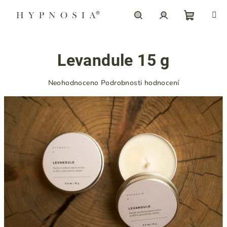
Přejít
na
obsah
Nákupn
Hledat
Přihlášení
Levandule 15 g
košík
Průměrné
Neohodnoceno
Podrobnosti hodnocení
hodnocení
produktu
je
0,0
z
5
hvězdiček.