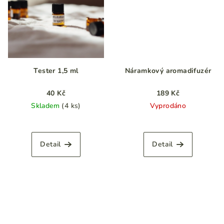
Tester 1,5 ml
Náramkový aromadifuzér
40 Kč
189 Kč
Skladem
(4 ks)
Vyprodáno
Průměrné
hodnocení
produktu
Detail
Detail
je
5,0
z
5
hvězdiček.