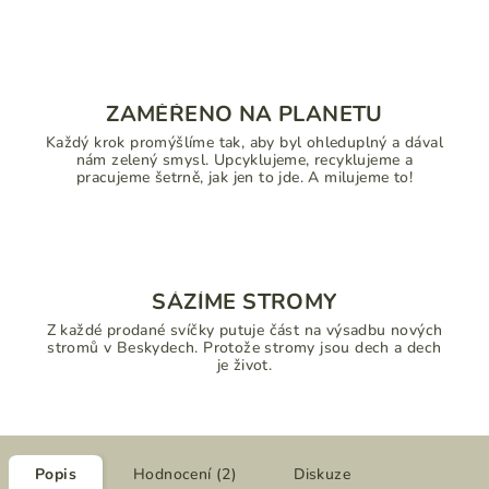
ZAMĚŘENO NA PLANETU
Každý krok promýšlíme tak, aby byl ohleduplný a dával
nám zelený smysl. Upcyklujeme, recyklujeme a
pracujeme šetrně, jak jen to jde. A milujeme to!
SÁZÍME STROMY
Z každé prodané svíčky putuje část na výsadbu nových
stromů v Beskydech. Protože stromy jsou dech a dech
je život.
Popis
Hodnocení (2)
Diskuze