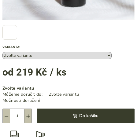
VARIANTA:
od
219 Kč
/ ks
Měrná
Zvolte variantu
cena:
Můžeme doručit do:
Zvolte variantu
Možnosti doručení
−
+
Do košíku