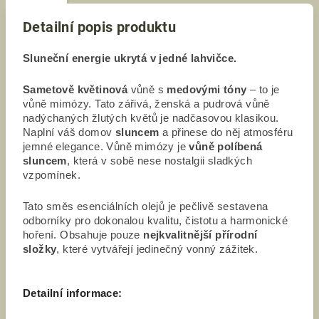
Detailní popis produktu
Sluneční energie ukrytá v jedné lahvičce.
Sametově květinová
vůně s
medovými tóny
– to je
vůně mimózy. Tato zářivá, ženská a pudrová vůně
nadýchaných žlutých květů je nadčasovou klasikou.
Naplní váš domov
sluncem
a přinese do něj atmosféru
jemné elegance. Vůně mimózy je
vůně políbená
sluncem
, která v sobě nese nostalgii sladkých
vzpomínek.
Tato směs esenciálních olejů je pečlivě sestavena
odborníky pro dokonalou kvalitu, čistotu a harmonické
hoření. Obsahuje pouze
nejkvalitnější přírodní
složky
, které vytvářejí jedinečný vonný zážitek.
Detailní informace: