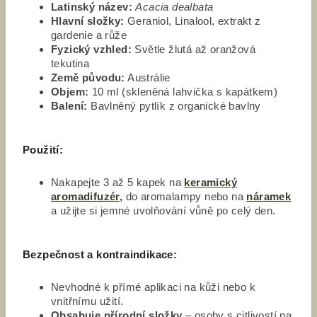
Latinský název:
Acacia dealbata
Hlavní složky:
Geraniol, Linalool, extrakt z
gardenie a růže
Fyzický vzhled:
Světle žlutá až oranžová
tekutina
Země původu:
Austrálie
Objem:
10 ml (skleněná lahvička s kapátkem)
Balení:
Bavlněný pytlík z organické bavlny
Použití:
Nakapejte 3 až 5 kapek na
keramický
aromadifuzér
,
do aromalampy nebo na
náramek
a užijte si jemné uvolňování vůně po celý den.
Bezpečnost a kontraindikace:
Nevhodné k přímé aplikaci na kůži nebo k
vnitřnímu užití.
Obsahuje přírodní složky
– osoby s citlivostí na