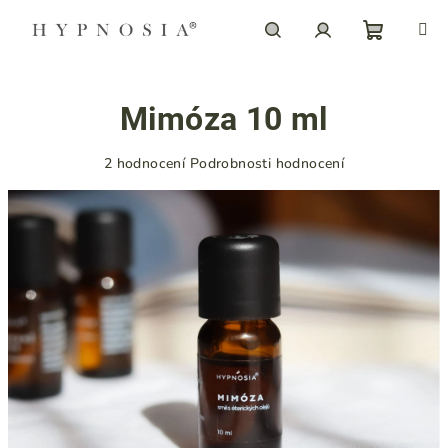
Přejít
na
obsah
Nákupn
Hledat
Přihlášení
Mimóza 10 ml
košík
Průměrné
2 hodnocení
Podrobnosti hodnocení
hodnocení
produktu
je
5,0
z
5
hvězdiček.