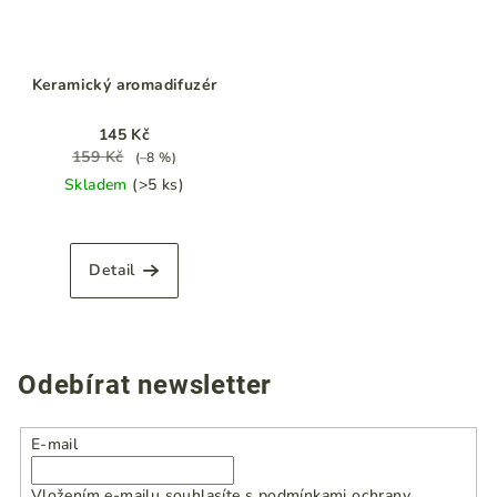
Keramický aromadifuzér
145 Kč
159 Kč
(–8 %)
Skladem
(>5 ks)
Detail
Odebírat newsletter
E-mail
Vložením e-mailu souhlasíte s
podmínkami ochrany