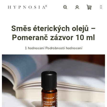
Přejít
na
obsah
Nákupn
Hledat
Přihlášení
Směs éterických olejů –
košík
Pomeranč zázvor 10 ml
Průměrné
1 hodnocení
Podrobnosti hodnocení
hodnocení
produktu
je
5,0
z
5
hvězdiček.