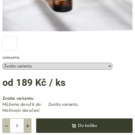
VARIANTA:
od
189 Kč
/ ks
Měrná
Zvolte variantu
cena:
Můžeme doručit do:
Zvolte variantu
Možnosti doručení
−
+
Do košíku