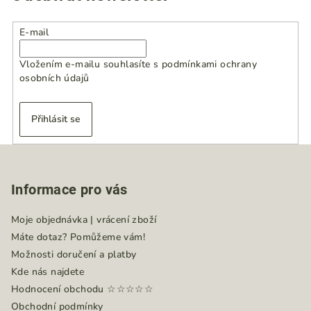
E-mail
Vložením e-mailu souhlasíte s
podmínkami ochrany
osobních údajů
Přihlásit se
Z
á
Informace pro vás
p
a
Moje objednávka | vrácení zboží
t
Máte dotaz? Pomůžeme vám!
í
Možnosti doručení a platby
Kde nás najdete
Hodnocení obchodu ☆☆☆☆☆
Obchodní podmínky