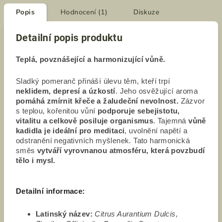
Popis
Hodnocení (1)
Diskuze
Detailní popis produktu
Teplá, povznášející a harmonizující vůně.
Sladký pomeranč přináší úlevu těm, kteří trpí
neklidem, depresí a úzkostí
. Jeho osvěžující aroma
pomáhá zmírnit křeče a žaludeční nevolnost.
Zázvor
s teplou, kořenitou vůní
podporuje sebejistotu,
vitalitu a celkově posiluje organismus
. Tajemná
vůně
kadidla je ideální pro meditaci
, uvolnění napětí a
odstranění negativních myšlenek. Tato harmonická
směs
vytváří vyrovnanou atmosféru, která povzbudí
tělo i mysl.
Detailní informace:
Latinský název:
Citrus Aurantium Dulcis,