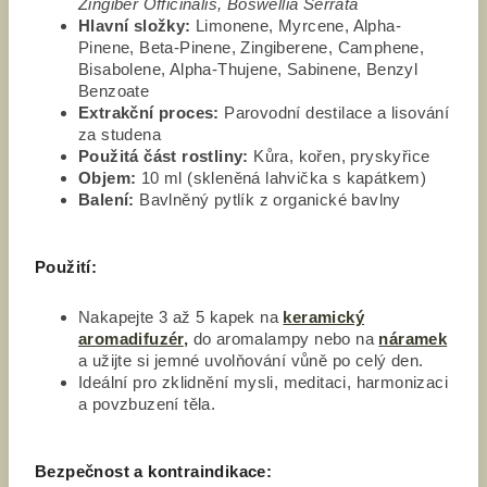
Zingiber Officinalis, Boswellia Serrata
Hlavní složky:
Limonene, Myrcene, Alpha-
Pinene, Beta-Pinene, Zingiberene, Camphene,
Bisabolene, Alpha-Thujene, Sabinene, Benzyl
Benzoate
Extrakční proces:
Parovodní destilace a lisování
za studena
Použitá část rostliny:
Kůra, kořen, pryskyřice
Objem:
10 ml (skleněná lahvička s kapátkem)
Balení:
Bavlněný pytlík z organické bavlny
Použití:
Nakapejte 3 až 5 kapek na
keramický
aromadifuzér
,
do aromalampy nebo na
náramek
a užijte si jemné uvolňování vůně po celý den.
Ideální pro zklidnění mysli, meditaci, harmonizaci
a povzbuzení těla.
Bezpečnost a kontraindikace: