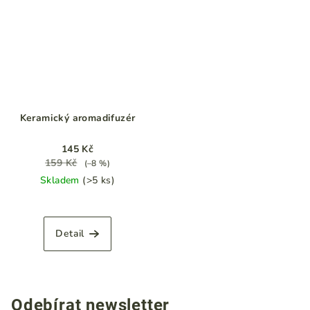
5
hvězdiček.
Keramický aromadifuzér
145 Kč
159 Kč
(–8 %)
Skladem
(>5 ks)
Detail
Odebírat newsletter