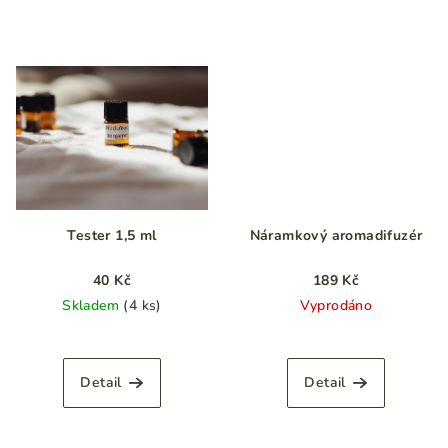
Tester 1,5 ml
Náramkový aromadifuzér
40 Kč
189 Kč
Skladem
(4 ks)
Vyprodáno
Průměrné
hodnocení
produktu
Detail
Detail
je
5,0
z