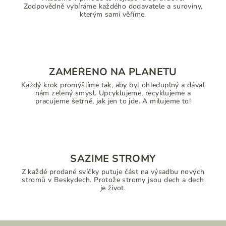
Zodpovědně vybíráme každého dodavatele a suroviny,
kterým sami věříme.
ZAMĚŘENO NA PLANETU
Každý krok promýšlíme tak, aby byl ohleduplný a dával
nám zelený smysl. Upcyklujeme, recyklujeme a
pracujeme šetrně, jak jen to jde. A milujeme to!
SÁZÍME STROMY
Z každé prodané svíčky putuje část na výsadbu nových
stromů v Beskydech. Protože stromy jsou dech a dech
je život.