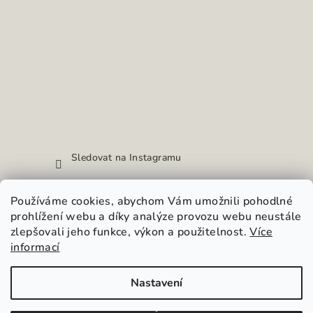
Sledovat na Instagramu
Používáme cookies, abychom Vám umožnili pohodlné
Přijímáme online platby
prohlížení webu a díky analýze provozu webu neustále
zlepšovali jeho funkce, výkon a použitelnost.
Více
informací
Nastavení
Copyright 2026
hypnosia.cz
. Všechna práva vyhrazena.